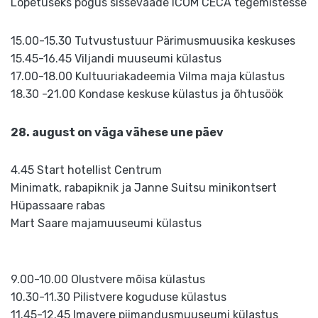
Lõpetuseks põgus sissevaade ICOM CECA tegemistesse
15.00-15.30 Tutvustustuur Pärimusmuusika keskuses
15.45-16.45 Viljandi muuseumi külastus
17.00-18.00 Kultuuriakadeemia Vilma maja külastus
18.30 -21.00 Kondase keskuse külastus ja õhtusöök
28. august on väga vähese une päev
4.45 Start hotellist Centrum
Minimatk, rabapiknik ja Janne Suitsu minikontsert
Hüpassaare rabas
Mart Saare majamuuseumi külastus
9.00-10.00 Olustvere mõisa külastus
10.30-11.30 Pilistvere koguduse külastus
11.45-12.45 lmavere piimandusmuuseumi külastus