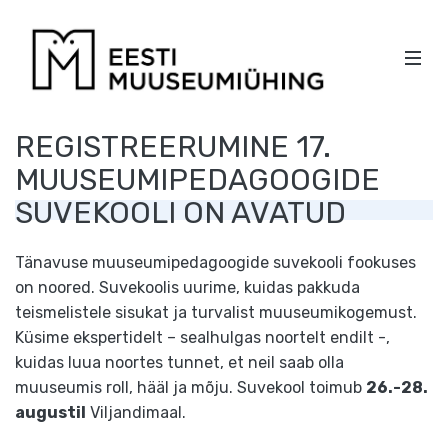
EESTI
MOBI
MUUSEU
Men
PEA
KÜLGPAANI
REGISTREERUMINE 17.
NAVIGATSIOON
MUUSEUMIPEDAGOOGIDE
SUVEKOOLI ON AVATUD
Tänavuse muuseumipedagoogide suvekooli fookuses
on noored. Suvekoolis uurime, kuidas pakkuda
teismelistele sisukat ja turvalist muuseumikogemust.
Küsime ekspertidelt – sealhulgas noortelt endilt -,
kuidas luua noortes tunnet, et neil saab olla
muuseumis roll, hääl ja mõju. Suvekool toimub
26.-28.
augustil
Viljandimaal.