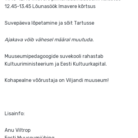
12.45-13.45 Lõunasöök Imavere kõrtsus
Suvepäeva lõpetamine ja sõit Tartusse
Ajakava võib vähesel määral muutuda.
Muuseumipedagoogide suvekooli rahastab
Kultuuriministeerium ja Eesti Kultuurkapital.
Kohapealne võõrustaja on Viljandi muuseum!
Lisainfo:
Anu Viltrop
Eesti Muuseumiühing