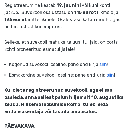
Registreerumine kestab
19. juunini
või kuni kohti
jätkub. Suvekooli osalustasu on
115 eurot
liikmele ja
135 eurot
mitteliikmele. Osalustasu katab muuhulgas
nii toitlustust kui majutust.
Selleks, et suvekooli mahuks ka uusi tulijaid, on ports
kohti broneeritud esmatulijatele!
Kogenud suvekooli osaline: pane end kirja
siin
!
Esmakordne suvekooli osaline: pane end kirja
siin
!
Kui olete registreerunud suvekooli, aga ei saa
osaleda, anna sellest palun hiljemalt 10. augustiks
teada. Hilisema loobumise korral tuleb leida
endale asendaja või tasuda omaosalus.
PÄEVAKAVA