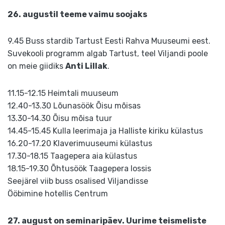
26. augustil teeme vaimu soojaks
9.45 Buss stardib Tartust Eesti Rahva Muuseumi eest.
Suvekooli programm algab Tartust, teel Viljandi poole
on meie giidiks
Anti Lillak
.
11.15-12.15 Heimtali muuseum
12.40-13.30 Lõunasöök Õisu mõisas
13.30-14.30 Õisu mõisa tuur
14.45-15.45 Kulla leerimaja ja Halliste kiriku külastus
16.20-17.20 Klaverimuuseumi külastus
17.30-18.15 Taagepera aia külastus
18.15-19.30 Õhtusöök Taagepera lossis
Seejärel viib buss osalised Viljandisse
Ööbimine hotellis Centrum
27. august on seminaripäev. Uurime teismeliste