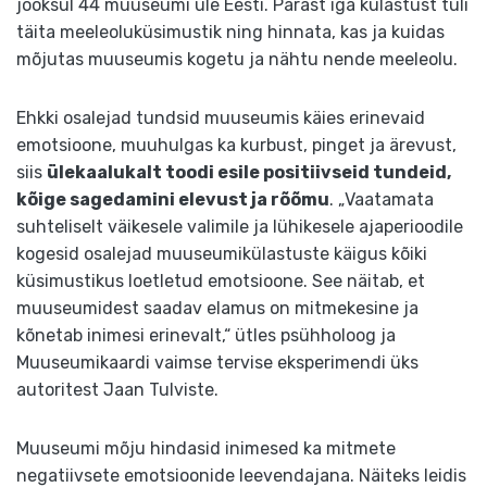
jooksul 44 muuseumi üle Eesti. Pärast iga külastust tuli
täita meeleoluküsimustik ning hinnata, kas ja kuidas
mõjutas muuseumis kogetu ja nähtu nende meeleolu.
Ehkki osalejad tundsid muuseumis käies erinevaid
emotsioone, muuhulgas ka kurbust, pinget ja ärevust,
siis
ülekaalukalt toodi esile positiivseid tundeid,
kõige sagedamini elevust ja rõõmu
. „Vaatamata
suhteliselt väikesele valimile ja lühikesele ajaperioodile
kogesid osalejad muuseumikülastuste käigus kõiki
küsimustikus loetletud emotsioone. See näitab, et
muuseumidest saadav elamus on mitmekesine ja
kõnetab inimesi erinevalt,“ ütles psühholoog ja
Muuseumikaardi vaimse tervise eksperimendi üks
autoritest Jaan Tulviste.
Muuseumi mõju hindasid inimesed ka mitmete
negatiivsete emotsioonide leevendajana. Näiteks leidis