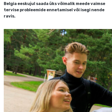
Belgia eeskujul saada üks võimalik meede vaimse
tervise probleemide ennetamisel või isegi nende
ravis.