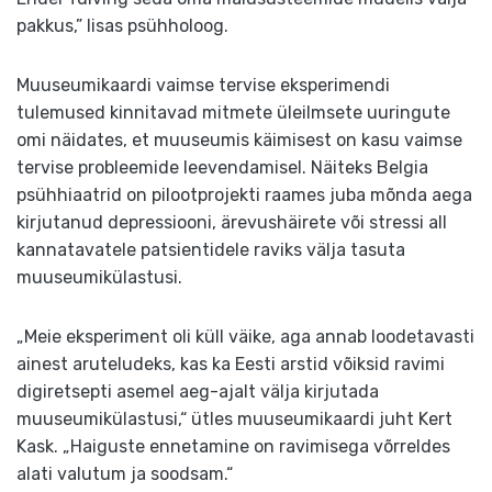
pakkus,” lisas psühholoog.
Muuseumikaardi vaimse tervise eksperimendi
tulemused kinnitavad mitmete üleilmsete uuringute
omi näidates, et muuseumis käimisest on kasu vaimse
tervise probleemide leevendamisel. Näiteks Belgia
psühhiaatrid on pilootprojekti raames juba mõnda aega
kirjutanud depressiooni, ärevushäirete või stressi all
kannatavatele patsientidele raviks välja tasuta
muuseumikülastusi.
„Meie eksperiment oli küll väike, aga annab loodetavasti
ainest aruteludeks, kas ka Eesti arstid võiksid ravimi
digiretsepti asemel aeg-ajalt välja kirjutada
muuseumikülastusi,“ ütles muuseumikaardi juht Kert
Kask. „Haiguste ennetamine on ravimisega võrreldes
alati valutum ja soodsam.“