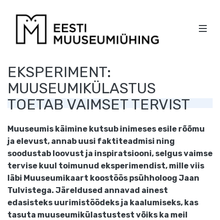
EESTI
MOBI
MUUSEU
Men
PEA
KÜLGPAANI
EKSPERIMENT:
NAVIGATSIOON
MUUSEUMIKÜLASTUS
TOETAB VAIMSET TERVIST
Muuseumis käimine kutsub inimeses esile rõõmu
ja elevust, annab uusi faktiteadmisi ning
soodustab loovust ja inspiratsiooni, selgus vaimse
tervise kuul toimunud eksperimendist, mille viis
läbi Muuseumikaart koostöös psühholoog Jaan
Tulvistega. Järeldused annavad ainest
edasisteks uurimistöödeks ja kaalumiseks, kas
tasuta muuseumikülastustest võiks ka meil