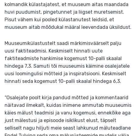
kolmandik külastajatest, et muuseum aitas maandada
huvi puudumist, pingetunnet ja liigset muretsemist.
Pisut vähem kui pooled külastanutest leidsid, et
muuseum aitab mõõdukal määral leevendada üksildust.
Muuseumikülastustelt saadi märkimisväärselt palju
uusi faktiteadmisi. Keskmiselt hinnati uute
faktiteadmiste hankimise kogemust 10-palli skaalal
hindega 7,3. Samuti tõi muuseumis käimine osalejatele
uusi loomingulisi mõtteid ja inspiratsiooni. Keskmiselt
hinnati seda kogemust 10-palli skaalal hindega 6,3.
“Osalejate poolt kirja pandud mõtted ja kommentaarid
näitavad ilmekalt, kuidas inimene ammutab muuseumis
käies mälust teadmisi ja vanu kogemusi, ennekõike aga
just mälestusi ja episoode isiklikust elust, täpselt
selliselt nagu hiljuti meie seast lahkunud mäluteadlane
Endel Tulving seda oma mälusüsteemide mudelis välja