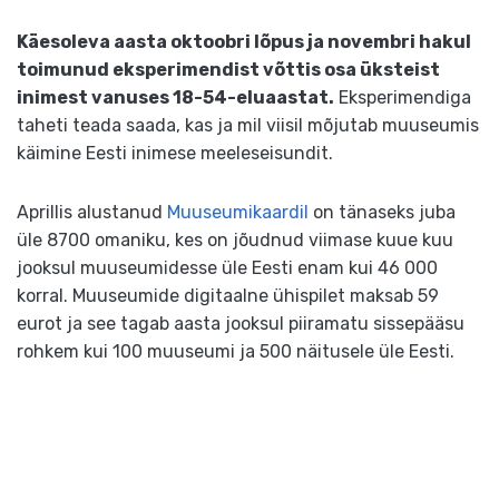
Käesoleva aasta oktoobri lõpus ja novembri hakul
toimunud eksperimendist võttis osa üksteist
inimest vanuses 18-54-eluaastat.
Eksperimendiga
taheti teada saada, kas ja mil viisil mõjutab muuseumis
käimine Eesti inimese meeleseisundit.
Aprillis alustanud
Muuseumikaardil
on tänaseks juba
üle 8700 omaniku, kes on jõudnud viimase kuue kuu
jooksul muuseumidesse üle Eesti enam kui 46 000
korral. Muuseumide digitaalne ühispilet maksab 59
eurot ja see tagab aasta jooksul piiramatu sissepääsu
rohkem kui 100 muuseumi ja 500 näitusele üle Eesti.