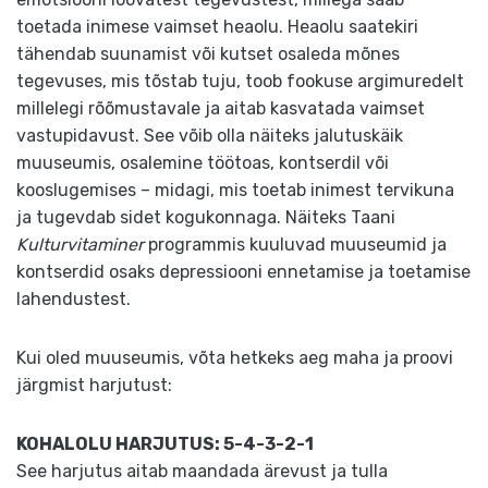
toetada inimese vaimset heaolu. Heaolu saatekiri
tähendab suunamist või kutset osaleda mõnes
tegevuses, mis tõstab tuju, toob fookuse argimuredelt
millelegi rõõmustavale ja aitab kasvatada vaimset
vastupidavust. See võib olla näiteks jalutuskäik
muuseumis, osalemine töötoas, kontserdil või
kooslugemises – midagi, mis toetab inimest tervikuna
ja tugevdab sidet kogukonnaga. Näiteks Taani
Kulturvitaminer
programmis kuuluvad muuseumid ja
kontserdid osaks depressiooni ennetamise ja toetamise
lahendustest.
Kui oled muuseumis, võta hetkeks aeg maha ja proovi
järgmist harjutust:
KOHALOLU HARJUTUS: 5-4-3-2-1
See harjutus aitab maandada ärevust ja tulla