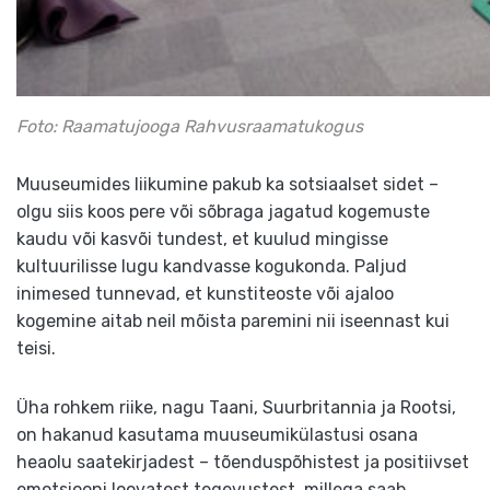
Foto: Raamatujooga Rahvusraamatukogus
Muuseumides liikumine pakub ka sotsiaalset sidet –
olgu siis koos pere või sõbraga jagatud kogemuste
kaudu või kasvõi tundest, et kuulud mingisse
kultuurilisse lugu kandvasse kogukonda. Paljud
inimesed tunnevad, et kunstiteoste või ajaloo
kogemine aitab neil mõista paremini nii iseennast kui
teisi.
Üha rohkem riike, nagu Taani, Suurbritannia ja Rootsi,
on hakanud kasutama muuseumikülastusi osana
heaolu saatekirjadest – tõenduspõhistest ja positiivset
emotsiooni loovatest tegevustest, millega saab