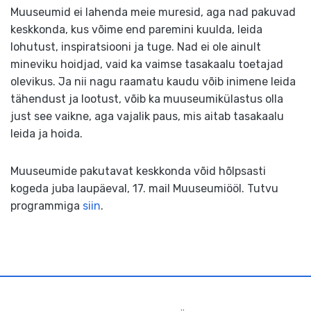
Muuseumid ei lahenda meie muresid, aga nad pakuvad
keskkonda, kus võime end paremini kuulda, leida
lohutust, inspiratsiooni ja tuge. Nad ei ole ainult
mineviku hoidjad, vaid ka vaimse tasakaalu toetajad
olevikus. Ja nii nagu raamatu kaudu võib inimene leida
tähendust ja lootust, võib ka muuseumikülastus olla
just see vaikne, aga vajalik paus, mis aitab tasakaalu
leida ja hoida.
Muuseumide pakutavat keskkonda võid hõlpsasti
kogeda juba laupäeval, 17. mail Muuseumiööl. Tutvu
programmiga
siin
.