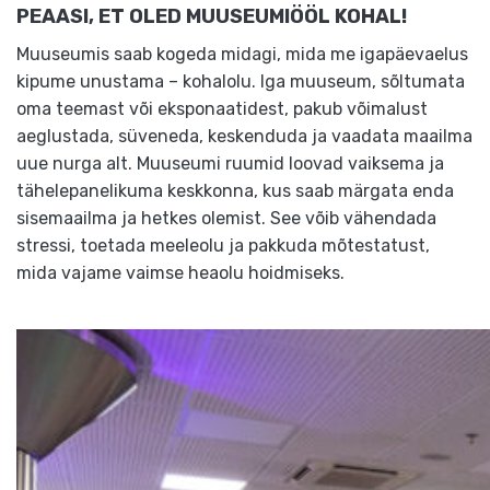
PEAASI, ET OLED MUUSEUMIÖÖL KOHAL!
Muuseumis saab kogeda midagi, mida me igapäevaelus
kipume unustama – kohalolu. Iga muuseum, sõltumata
oma teemast või eksponaatidest, pakub võimalust
aeglustada, süveneda, keskenduda ja vaadata maailma
uue nurga alt. Muuseumi ruumid loovad vaiksema ja
tähelepanelikuma keskkonna, kus saab märgata enda
sisemaailma ja hetkes olemist. See võib vähendada
stressi, toetada meeleolu ja pakkuda mõtestatust,
mida vajame vaimse heaolu hoidmiseks.