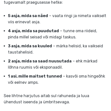
tugevamalt praegusesse hetke:
5 asja, mida sa näed
– vaata ringi ja nimeta vaikselt
viis erinevat asja.
4 asja, mida sa puudutad
– tunne oma riideid,
pinda millel seisad või midagi taskus.
3 asja, mida sa kuuled
– märka helisid, ka vaikseid
taustahelisid.
2 asja, mida sa saad nuusutada
– ehk märkad
lõhna ruumis või eksponaadil.
1 asi, mille maitset tunned
– kasvõi oma hingeõhk
või eelnev amps.
See lihtne harjutus aitab sul rahuneda ja luua
ühendust iseenda ja ümbritsevaga.