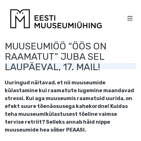
EESTI
MOBI
MUUSEU
Men
PEA
KÜLGPAANI
MUUSEUMIÖÖ “ÖÖS ON
NAVIGATSIOON
RAAMATUT” JUBA SEL
LAUPÄEVAL, 17. MAIL!
Uuringud näitavad, et nii muuseumide
külastamine kui raamatute lugemine maandavad
stressi. Kui aga muuseumis raamatuid uurida, on
efekt suure tõenäosusega kahekordne! Kuidas
teha muuseumikülastusest tõeline vaimse
tervise retriit? Selleks annab häid nippe
muuseumide hea sõber PEAASI.